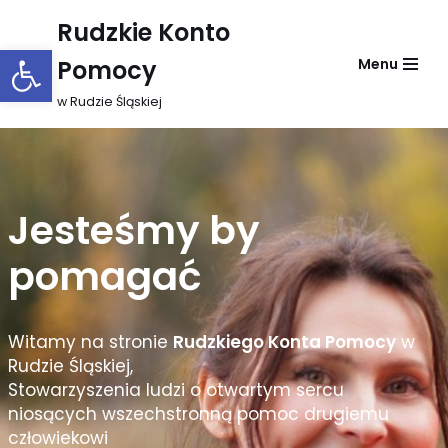
Rudzkie Konto
Otwórz pasek narzędzi
Przejdź
Pomocy
Menu
do
treści
w Rudzie Śląskiej
Jesteśmy by
pomagać
Witamy na stronie
Rudzkiego Konta Pomocy
w
Rudzie Śląskiej,
Stowarzyszenia ludzi o otwartym sercu
niosących wszechstronną pomoc drugiemu
człowiekowi