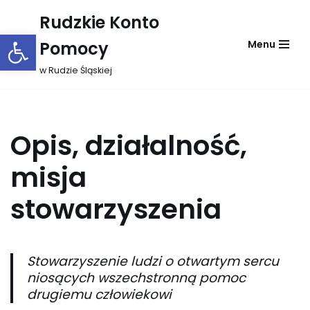
Rudzkie Konto
Otwórz pasek narzędzi
Przejdź
Pomocy
Menu
do
treści
w Rudzie Śląskiej
Opis, działalność,
misja
stowarzyszenia
Stowarzyszenie ludzi o otwartym sercu
niosących wszechstronną pomoc
drugiemu człowiekowi