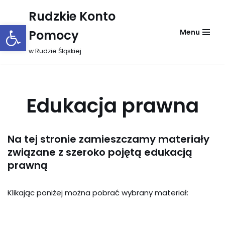
Rudzkie Konto
Otwórz pasek narzędzi
Przejdź
Pomocy
Menu
do
treści
w Rudzie Śląskiej
Edukacja prawna
Na tej stronie zamieszczamy materiały
związane z szeroko pojętą edukacją
prawną
Klikając poniżej można pobrać wybrany materiał: