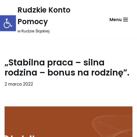
Rudzkie Konto
Otwórz pasek narzędzi
Przejdź
Pomocy
Menu
do
treści
w Rudzie Śląskiej
„Stabilna praca – silna
rodzina – bonus na rodzinę”.
2 marca 2022