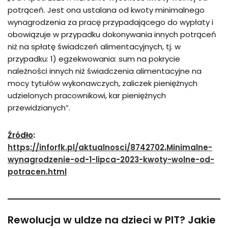
potrąceń. Jest ona ustalana od kwoty minimalnego
wynagrodzenia za pracę przypadającego do wypłaty i
obowiązuje w przypadku dokonywania innych potrąceń
niż na spłatę świadczeń alimentacyjnych, tj. w
przypadku: 1) egzekwowania: sum na pokrycie
należności innych niż świadczenia alimentacyjne na
mocy tytułów wykonawczych, zaliczek pieniężnych
udzielonych pracownikowi, kar pieniężnych
przewidzianych”.
Źródło
:
https://inforfk.pl/aktualnosci/8742702,Minimalne-
wynagrodzenie-od-1-lipca-2023-kwoty-wolne-od-
potracen.html
Rewolucja w uldze na dzieci w PIT? Jakie