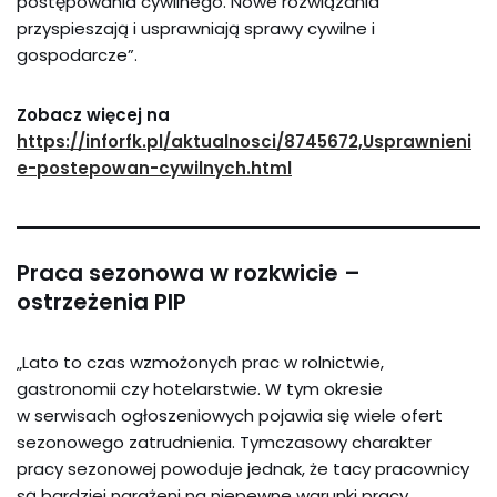
postępowania cywilnego. Nowe rozwiązania
przyspieszają i usprawniają sprawy cywilne i
gospodarcze”.
Zobacz więcej na
https://inforfk.pl/aktualnosci/8745672,Usprawnieni
e-postepowan-cywilnych.html
Praca sezonowa w rozkwicie –
ostrzeżenia PIP
„Lato to czas wzmożonych prac w rolnictwie,
gastronomii czy hotelarstwie. W tym okresie
w serwisach ogłoszeniowych pojawia się wiele ofert
sezonowego zatrudnienia. Tymczasowy charakter
pracy sezonowej powoduje jednak, że tacy pracownicy
są bardziej narażeni na niepewne warunki pracy,