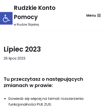
Rudzkie Konto
Otwórz pasek narzędzi
Przejdź
Pomocy
Menu
do
treści
w Rudzie Śląskiej
Lipiec 2023
26 lipca 2023
Tu przeczytasz o następujących
zmianach w prawie:
Dowiedz się więcej na temat rozszerzenia
funkcjonalności PUE ZUS: