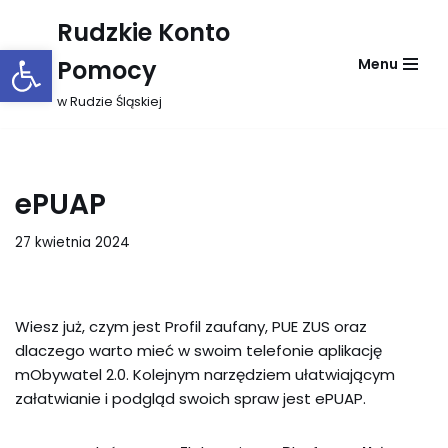
Rudzkie Konto
Otwórz pasek narzędzi
Przejdź
Pomocy
Menu
do
treści
w Rudzie Śląskiej
ePUAP
27 kwietnia 2024
Wiesz już, czym jest Profil zaufany, PUE ZUS oraz
dlaczego warto mieć w swoim telefonie aplikację
mObywatel 2.0. Kolejnym narzędziem ułatwiającym
załatwianie i podgląd swoich spraw jest ePUAP.