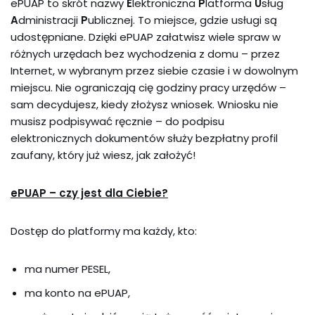
ePUAP to skrót nazwy
E
lektroniczna
P
latforma
U
sług
A
dministracji
P
ublicznej. To miejsce, gdzie usługi są
udostępniane. Dzięki ePUAP załatwisz wiele spraw w
różnych urzędach bez wychodzenia z domu – przez
Internet, w wybranym przez siebie czasie i w dowolnym
miejscu. Nie ograniczają cię godziny pracy urzędów –
sam decydujesz, kiedy złożysz wniosek. Wniosku nie
musisz podpisywać ręcznie – do podpisu
elektronicznych dokumentów służy bezpłatny profil
zaufany, który już wiesz, jak założyć!
ePUAP – czy jest dla Ciebie?
Dostęp do platformy ma każdy, kto:
ma numer PESEL,
ma konto na ePUAP,