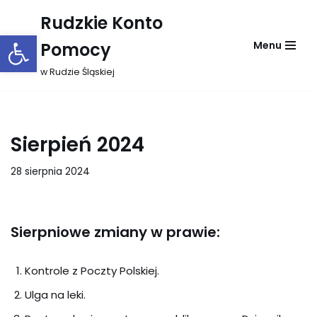
Rudzkie Konto
Otwórz pasek narzędzi
Przejdź
Pomocy
Menu
do
treści
w Rudzie Śląskiej
Sierpień 2024
28 sierpnia 2024
Sierpniowe zmiany w prawie:
Kontrole z Poczty Polskiej.
Ulga na leki.