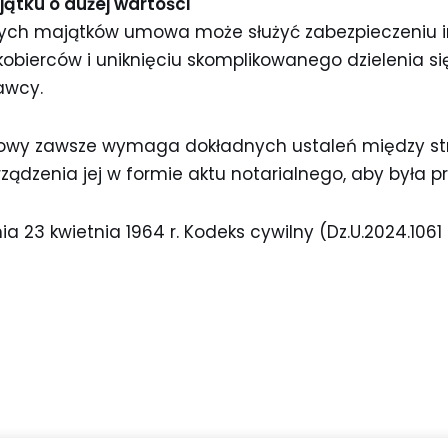
ątku o dużej wartości
ych majątków umowa może służyć zabezpieczeniu 
bierców i uniknięciu skomplikowanego dzielenia s
awcy.
mowy zawsze wymaga dokładnych ustaleń między st
ządzenia jej w formie aktu notarialnego, aby była p
a 23 kwietnia 1964 r. Kodeks cywilny (Dz.U.2024.1061 t.