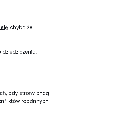
się
, chyba że
ę dziedziczenia,
.
ach, gdy strony chcą
nfliktów rodzinnych