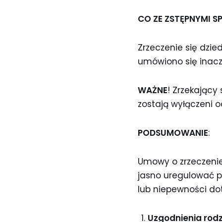
CO ZE ZSTĘPNYMI S
Zrzeczenie się dzie
umówiono się inacze
WAŻNE
! Zrzekający 
zostają wyłączeni o
PODSUMOWANIE
:
Umowy o zrzeczenie 
jasno uregulować pr
lub niepewności dot
Uzgodnienia rod