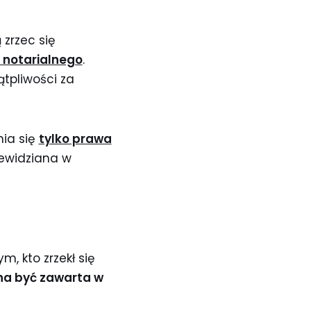
zrzec się
 notarialnego
.
ątpliwości za
nia się
tylko prawa
zewidziana w
, kto zrzekł się
a być zawarta w