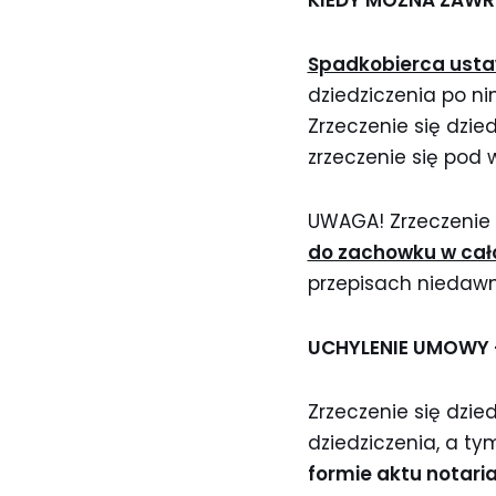
KIEDY MOŻNA ZAW
Spadkobierca ust
dziedziczenia po 
Zrzeczenie się dzie
zrzeczenie się pod 
UWAGA! Zrzeczenie 
do zachowku w cało
przepisach niedawn
UCHYLENIE UMOWY –
Zrzeczenie się dzie
dziedziczenia, a ty
formie aktu notari