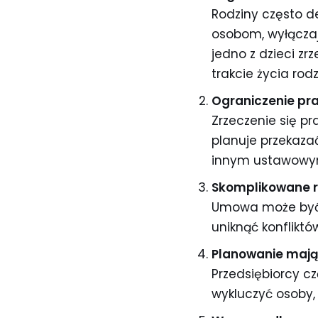
Rodziny często d
osobom, wyłączaj
jedno z dzieci z
trakcie życia rodz
Ograniczenie pr
Zrzeczenie się 
planuje przekaza
innym ustawowy
Skomplikowane r
Umowa może być z
uniknąć konflikt
Planowanie mają
Przedsiębiorcy cz
wykluczyć osoby,