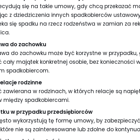
ecydują się na takie umowy, gdy chcą przekazać m
ąc z dziedziczenia innych spadkobierców ustawowy
rzeka się spadku na rzecz rodzeństwa w zamian za 
ica.
awa do zachowku
prawa do zachowku może być korzystne w przypadku
ć cały majątek konkretnej osobie, bez konieczności
m spadkobiercom.
elacje rodzinne
awierana w rodzinach, w których relacje są napięte
ów między spadkobiercami.
tku w przypadku przedsiębiorców
ęsto wykorzystują tę formę umowy, by zabezpieczyć 
 które nie są zainteresowane lub zdolne do kontynuo