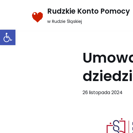
Rudzkie Konto Pomocy
Przejdź
w Rudzie Śląskiej
do
Otwórz pasek narzędzi
treści
Umowa 
dziedz
26 listopada 2024