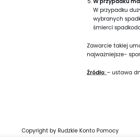
W przypadku maj
W przypadku duż
wybranych spadko
śmierci spadkod
Zawarcie takiej u
najważniejsze- spor
Źródło
:
– ustawa dni
Copyright by Rudzkie Konto Pomocy