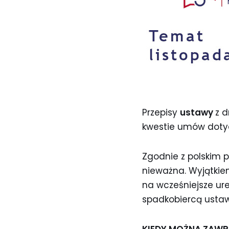
Przepisy
ustawy
z d
kwestie umów doty
Zgodnie z polskim 
nieważna. Wyjątkie
na wcześniejsze u
spadkobiercą ust