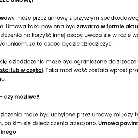
RZEĆ UMOWĘ?
awow
y może przez umowę z przyszłym spadkodawcą 
nim. Umowa taka powinna być
zawarta w formie aktu
dziczenia na korzyść innej osoby uważa się w razie w
warunkiem, że ta osoba będzie dziedziczyć.
się dziedziczenia może być ograniczone do zrzecze
ści lub w części
. Taka możliwość została wprost pr
o.
 czy możliwe?
dziczenia może być uchylone przez umowę między tym
m, po kim się dziedziczenia zrzeczono.
Umowa powinn
alnego