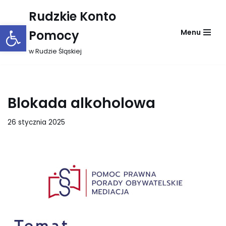
Rudzkie Konto
Otwórz pasek narzędzi
Przejdź
Pomocy
Menu
do
treści
w Rudzie Śląskiej
Blokada alkoholowa
26 stycznia 2025