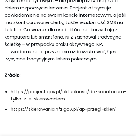
w systemie cyfrowym – nie później niż 14 dni przed
dniem rozpoczęcia leczenia. Pacjent otrzymuje
powiadomienie na swoim koncie internetowym, a jeśli
ma skonfigurowane alerty, także wiadomość SMS na
telefon. Co ważne, dla osób, które nie korzystają z
komputera lub smartfona, NFZ zachował tradycyjną
ścieżkę – w przypadku braku aktywnego IKP,
powiadomienie o przyznaniu uzdrowiska wciąż jest
wysyłane tradycyjnym listem poleconym.
Źródło
:
https://pacjent.gov.pl/aktualnosc/do-sanatorium-
tylko-z-e-skierowaniem
https://skierowania.nfz.gov.pl/ap-przegl-skier/