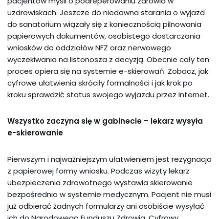
pacjentów myśli o podreperowaniu zdrowia w
uzdrowiskach. Jeszcze do niedawna starania o wyjazd
do sanatorium wiązały się z koniecznością pilnowania
papierowych dokumentów, osobistego dostarczania
wniosków do oddziałów NFZ oraz nerwowego
wyczekiwania na listonosza z decyzją. Obecnie cały ten
proces opiera się na systemie e-skierowań. Zobacz, jak
cyfrowe ułatwienia skróciły formalności i jak krok po
kroku sprawdzić status swojego wyjazdu przez Internet.
Wszystko zaczyna się w gabinecie – lekarz wysyła
e-skierowanie
Pierwszym i najważniejszym ułatwieniem jest rezygnacja
z papierowej formy wniosku. Podczas wizyty lekarz
ubezpieczenia zdrowotnego wystawia skierowanie
bezpośrednio w systemie medycznym. Pacjent nie musi
już odbierać żadnych formularzy ani osobiście wysyłać
ich do Narodowego Funduszu Zdrowia. Cyfrowy