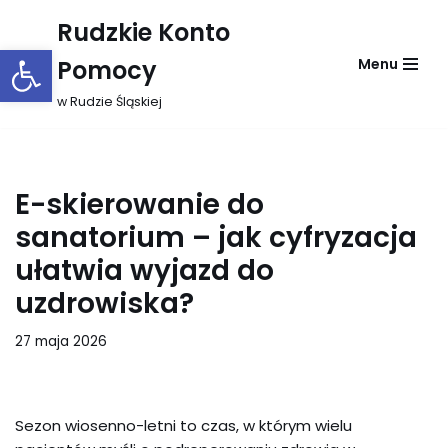
Rudzkie Konto
Otwórz pasek narzędzi
Przejdź
Pomocy
Menu
do
treści
w Rudzie Śląskiej
E-skierowanie do
sanatorium – jak cyfryzacja
ułatwia wyjazd do
uzdrowiska?
27 maja 2026
Sezon wiosenno-letni to czas, w którym wielu