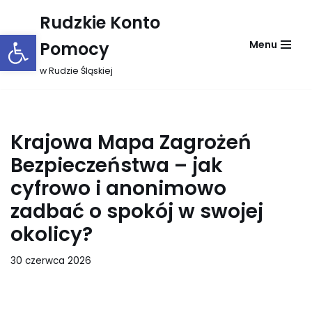
Rudzkie Konto
Otwórz pasek narzędzi
Przejdź
Pomocy
Menu
do
treści
w Rudzie Śląskiej
Krajowa Mapa Zagrożeń
Bezpieczeństwa – jak
cyfrowo i anonimowo
zadbać o spokój w swojej
okolicy?
30 czerwca 2026