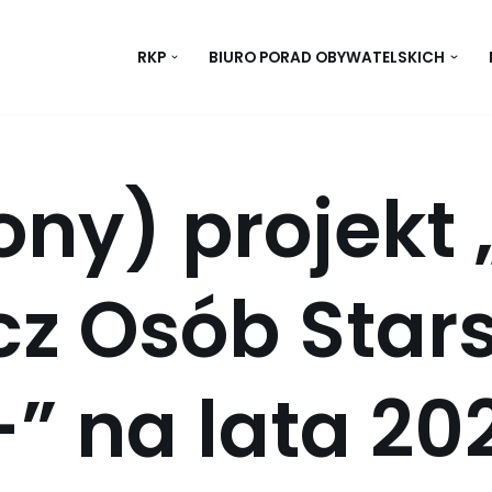
RKP
BIURO PORAD OBYWATELSKICH
ny) projekt 
ecz Osób Star
” na lata 20