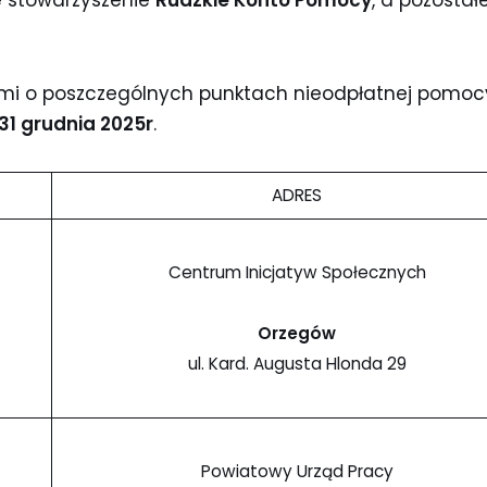
e stowarzyszenie
Rudzkie Konto Pomocy
, a pozosta
cjami o poszczególnych punktach nieodpłatnej pomo
 31 grudnia 2025r
.
ADRES
Centrum Inicjatyw Społecznych
Orzegów
ul. Kard. Augusta Hlonda 29
Powiatowy Urząd Pracy