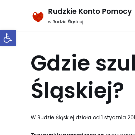
Rudzkie Konto Pomocy
Przejdź
w Rudzie Śląskiej
do
Otwórz pasek narzędzi
treści
Gdzie sz
Śląskiej?
W Rudzie Śląskiej działa od 1 stycznia 20