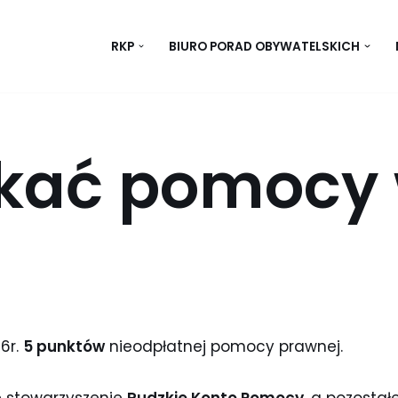
RKP
BIURO PORAD OBYWATELSKICH
ukać pomocy 
16r.
5 punktów
nieodpłatnej pomocy prawnej.