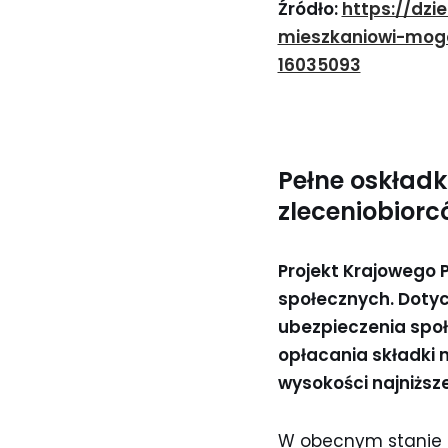
Źródło:
https://dzi
mieszkaniowi-mog
16035093
Pełne oskład
zleceniobiorc
Projekt Krajowego 
społecznych. Dotyc
ubezpieczenia społ
opłacania składki 
wysokości najniższ
W obecnym stanie pra