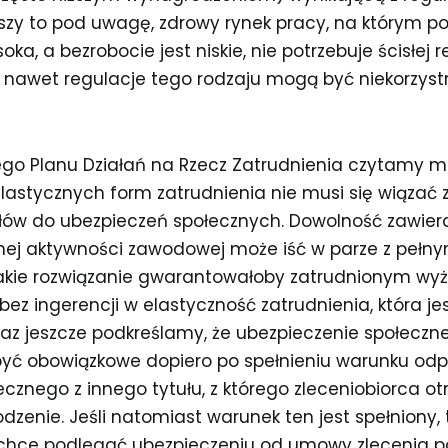
szy to pod uwagę, zdrowy rynek pracy, na którym p
ka, a bezrobocie jest niskie, nie potrzebuje ścisłej r
 nawet regulacje tego rodzaju mogą być niekorzys
ego Planu Działań na Rzecz Zatrudnienia czytamy mi
astycznych form zatrudnienia nie musi się wiązać z
ułów do ubezpieczeń społecznych. Dowolność zawie
ej aktywności zawodowej może iść w parze z pełny
kie rozwiązanie gwarantowałoby zatrudnionym wyż
bez ingerencji w elastyczność zatrudnienia, która jes
Raz jeszcze podkreślamy, że ubezpieczenie społeczn
 być obowiązkowe dopiero po spełnieniu warunku od
cznego z innego tytułu, z którego zleceniobiorca o
enie. Jeśli natomiast warunek ten jest spełniony, 
 chce podlegać ubezpieczeniu od umowy zlecenia p