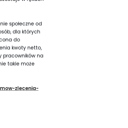
nie społeczne od
osób, dla których
cona do
nia kwoty netto,
aży pracowników na
nie takie może
-umow-zlecenia-