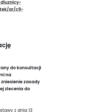
dluznicy-
tek/ar/c9-
ację
zany do konsultacji
mi na
 zniesienie zasady
j zlecenia do
ustawy z dnia 13