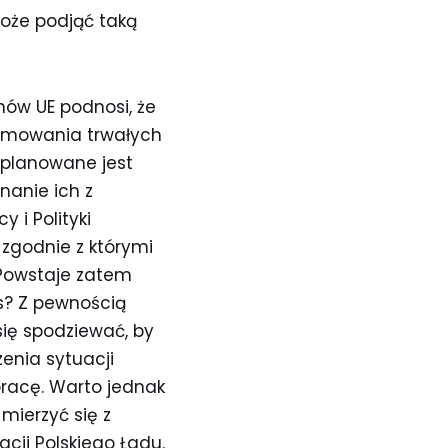
oże podjąć taką
nów UE podnosi, że
romowania trwałych
 planowane jest
nanie ich z
 i Polityki
zgodnie z którymi
. Powstaje zatem
s? Z pewnością
ię spodziewać, by
enia sytuacji
racę. Warto jednak
mierzyć się z
cji Polskiego Ładu.