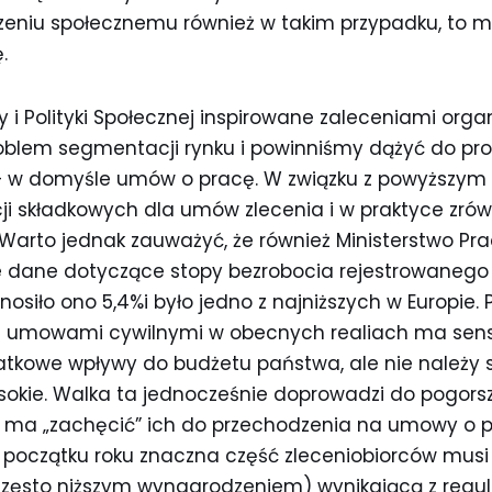
eniu społecznemu również w takim przypadku, to m
.
y i Polityki Społecznej inspirowane zaleceniami orga
problem segmentacji rynku i powinniśmy dążyć do p
– w domyśle umów o pracę. W związku z powyższym
ji składkowych dla umów zlecenia i w praktyce zrów
rto jednak zauważyć, że również Ministerstwo Pracy
je dane dotyczące stopy bezrobocia rejestrowanego 
ynosiło ono 5,4%i było jedno z najniższych w Europie
 z umowami cywilnymi w obecnych realiach ma sen
atkowe wpływy do budżetu państwa, ale nie należy s
sokie. Walka ta jednocześnie doprowadzi do pogorsz
o ma „zachęcić” ich do przechodzenia na umowy o p
 początku roku znaczna część zleceniobiorców musi 
często niższym wynagrodzeniem) wynikającą z regula