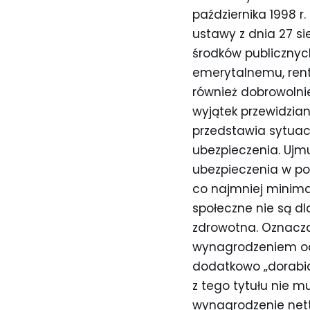
października 1998 r. 
ustawy z dnia 27 si
środków publiczny
emerytalnemu, ren
również dobrowolni
wyjątek przewidzian
przedstawia sytuac
ubezpieczenia. Ujmu
ubezpieczenia w pos
co najmniej minima
społeczne nie są d
zdrowotna. Oznacza
wynagrodzeniem od
dodatkowo „dorabia
z tego tytułu nie m
wynagrodzenie nett