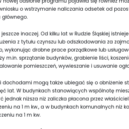
 W nowej odsłonie programu pojawiła się również moż
 wniosku o wstrzymanie naliczania odsetek od pozost
a głównego.
eszcze inaczej. Od kilku lat w Rudzie Śląskiej istnie
żenia z tytułu czynszu lub odszkodowania za zajm
o, wykonując drobne prace porządkowe lub usługowe
ży m.in. sprzątanie budynków, grabienie liści, koszen
malowanie pomieszczeń, wywieszanie i usuwanie ogło
mi dochodami mogą także ubiegać się o obniżenie st
ięć lat. W budynkach stanowiących wspólnotę mies
 jednak niższa niż zaliczka płacona przez właścicie
zeniu na 1 m kw., a w budynkach komunalnych niż ko
zeniu na 1 m kw.