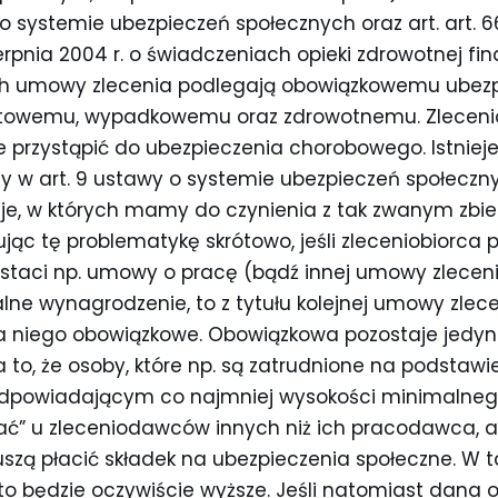
o systemie ubezpieczeń społecznych oraz art. art. 66 us
erpnia 2004 r. o świadczeniach opieki zdrowotnej f
ch umowy zlecenia podlegają obowiązkowemu ubezp
towemu, wypadkowemu oraz zdrowotnemu. Zleceni
e przystąpić do ubezpieczenia chorobowego. Istniej
y w art. 9 ustawy o systemie ubezpieczeń społeczny
je, w których mamy do czynienia z tak zwanym zbi
jąc tę problematykę skrótowo, jeśli zleceniobiorca p
taci np. umowy o pracę (bądź innej umowy zlecenia)
lne wynagrodzenie, to z tytułu kolejnej umowy zlec
la niego obowiązkowe. Obowiązkowa pozostaje jedyn
 to, że osoby, które np. są zatrudnione na podstaw
powiadającym co najmniej wysokości minimalne
ć” u zleceniodawców innych niż ich pracodawca, 
uszą płacić składek na ubezpieczenia społeczne. W 
o będzie oczywiście wyższe. Jeśli natomiast dana