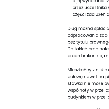
o jej wycofanie.
przez uczestnika
części zadłużeni
Dług można spłacić j
odpracowania zadłu
bez tytułu prawneg
Do takich prac nale
prace brukarskie, 
Mieszkańcy z niski
połowę nawet na p
stawka nie może być
wspólnoty w przelic
budynkiem w przelic