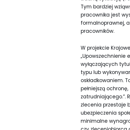
Tym bardziej wziąw
pracownika jest wyso
formalnoprawnej, a
pracowników.
W projekcie Krajow
„Upowszechnienie el
wyłączających tyt
typu lub wykonywan
oskładkowaniem. Ta
pełniejszą ochronę, 
zatrudniającego.”. 
zlecenia przestaje
ubezpieczenia społe
minimalne wynagrodz
czy zleceniobiorca