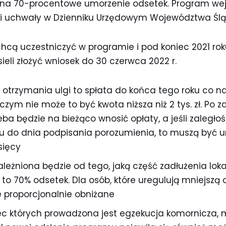
na 70-procentowe umorzenie odsetek. Program wejd
ji uchwały w Dzienniku Urzędowym Województwa Ślą
chcą uczestniczyć w programie i pod koniec 2021 roku
eli złożyć wniosek do 30 czerwca 2022 r.
 otrzymania ulgi to spłata do końca tego roku co n
czym nie może to być kwota niższa niż 2 tys. zł. Po 
ba będzie na bieżąco wnosić opłaty, a jeśli zaległoś
ku do dnia podpisania porozumienia, to muszą być 
sięcy
leżniona będzie od tego, jaką część zadłużenia lokat
to 70% odsetek. Dla osób, które uregulują mniejszą
 proporcjonalnie obniżane
c których prowadzona jest egzekucja komornicza, 