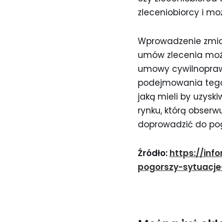
zleceniobiorcy i mo
Wprowadzenie zmian
umów zlecenia może 
umowy cywilnopraw
podejmowania tego 
jaką mieli by uzysk
rynku, którą obser
doprowadzić do pog
Źródło:
https://inf
pogorszy-sytuacje