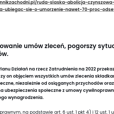
ennikzachodni.pl/ruda-slaska-abolicja-czynszowa-
a-ubiegac-sie-o-umorzenie-nawet-70-proc-odse
kowanie umów zleceń, pogorszy sytu
ów.
Planu Działań na rzecz Zatrudnienia na 2022 przeka
zy on objęciem wszystkich umów zlecenia składka
eczne, niezależnie od osiąganych przychodów oraz
na ubezpieczenia społeczne z umowy cywilnoprawne
ego wynagrodzenia.
wnym, na podstawie art. 6 ust. 1 pkt 4) i 12 ust. 1 