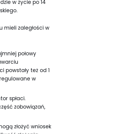
zie w życie po 14
skiego.
 mieli zaległości w
ajmniej połowy
zawarciu
ci powstały też od 1
uregulowane w
or spłaci.
 część zobowiązań,
mogą złożyć wniosek