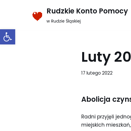
Rudzkie Konto Pomocy
Przejdź
w Rudzie Śląskiej
do
Otwórz pasek narzędzi
treści
Luty 2
17 lutego 2022
Abolicja czyn
Radni przyjęli jedn
miejskich mieszkań,