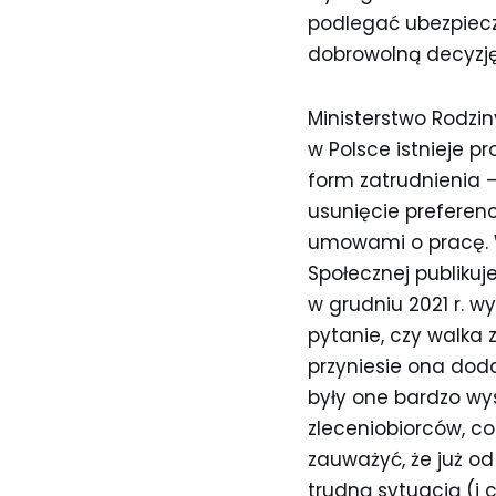
podlegać ubezpiecz
dobrowolną decyzję
Ministerstwo Rodzin
w Polsce istnieje 
form zatrudnienia 
usunięcie preferenc
umowami o pracę. Wa
Społecznej publiku
w grudniu 2021 r. w
pytanie, czy walka
przyniesie ona dod
były one bardzo wy
zleceniobiorców, c
zauważyć, że już od
trudną sytuacją (i 