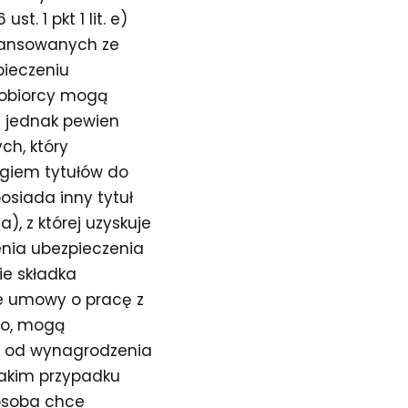
t. 1 pkt 1 lit. e)
inansowanych ze
ieczeniu
obiorcy mogą
e jednak pewien
ch, który
egiem tytułów do
osiada inny tytuł
, z której uzyskuje
enia ubezpieczenia
ie składka
ie umowy o pracę z
go, mogą
a od wynagrodzenia
takim przypadku
 osoba chce