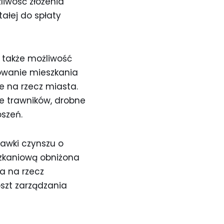
liwość złożenia
ałej do spłaty
je także możliwość
owanie mieszkania
 na rzecz miasta.
ie trawników, drobne
szeń.
awki czynszu o
zkaniową obniżona
la na rzecz
szt zarządzania