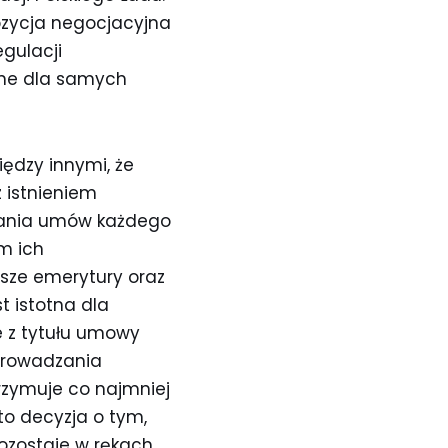
ozycja negocjacyjna
egulacji
tne dla samych
ędzy innymi, że
 istnieniem
rania umów każdego
m ich
sze emerytury oraz
t istotna dla
e z tytułu umowy
prowadzania
trzymuje co najmniej
to decyzja o tym,
ozostaje w rękach