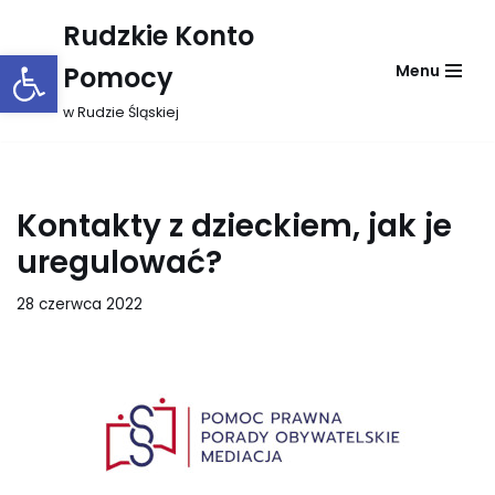
Rudzkie Konto
Otwórz pasek narzędzi
Przejdź
Pomocy
Menu
do
treści
w Rudzie Śląskiej
Kontakty z dzieckiem, jak je
uregulować?
28 czerwca 2022