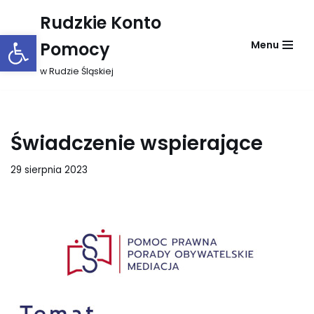
Rudzkie Konto
Otwórz pasek narzędzi
Przejdź
Pomocy
Menu
do
treści
w Rudzie Śląskiej
Świadczenie wspierające
29 sierpnia 2023