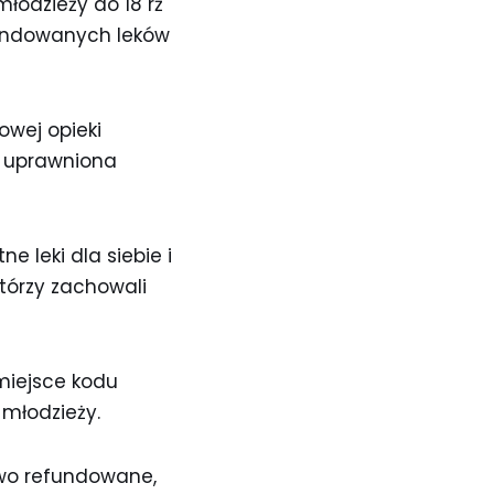
łodzieży do 18 rż
fundowanych leków
owej opieki
że uprawniona
e leki dla siebie i
którzy zachowali
 miejsce kodu
 młodzieży.
iowo refundowane,