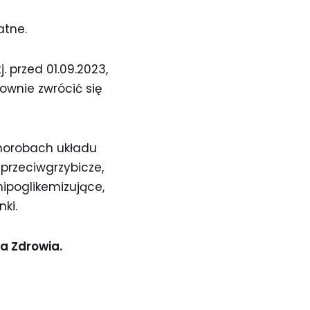
atne.
 przed 01.09.2023,
ownie zwrócić się
chorobach układu
rzeciwgrzybicze,
hipoglikemizujące,
ki.
a Zdrowia.