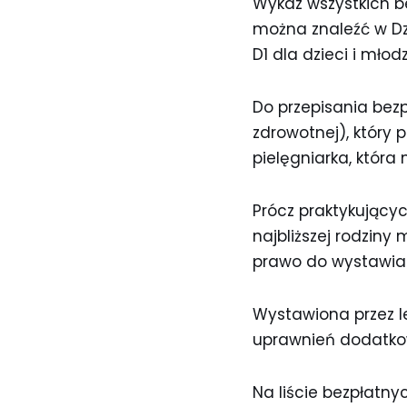
Wykaz wszystkich be
można znaleźć w Dz
D1 dla dzieci i młod
Do przepisania bez
zdrowotnej), który 
pielęgniarka, któr
Prócz praktykującyc
najbliższej rodziny 
prawo do wystawian
Wystawiona przez le
uprawnień dodatkowy
Na liście bezpłatny