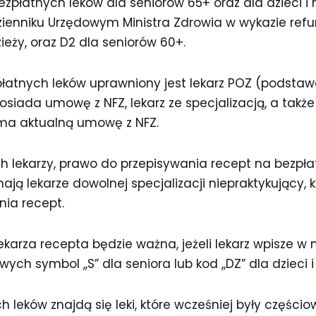
zpłatnych leków dla seniorów 65+ oraz dla dzieci i m
ienniku Urzędowym Ministra Zdrowia w wykazie re
zieży, oraz D2 dla seniorów 60+.
płatnych leków uprawniony jest lekarz POZ (podstaw
posiada umowę z NFZ, lekarz ze specjalizacją, a tak
a ma aktualną umowę z NFZ.
h lekarzy, prawo do przepisywania recept na bezpłatn
mają lekarze dowolnej specjalizacji niepraktykujący, 
ia recept.
karza recepta będzie ważna, jeżeli lekarz wpisze w
ch symbol ,,S” dla seniora lub kod ,,DZ” dla dzieci i
ch leków znajdą się leki, które wcześniej były częśc