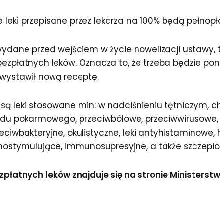
 leki przepisane przez lekarza na 100% będą pełnopł
ydane przed wejściem w życie nowelizacji ustawy, tj.
ezpłatnych leków. Oznacza to, że trzeba będzie pon
 wystawił nową receptę.
e są leki stosowane min: w nadciśnieniu tętniczym, 
u pokarmowego, przeciwbólowe, przeciwwirusowe, p
eciwbakteryjne, okulistyczne, leki antyhistaminowe, 
stymulujące, immunosupresyjne, a także szczepion
płatnych leków znajduje się na stronie Ministerstw