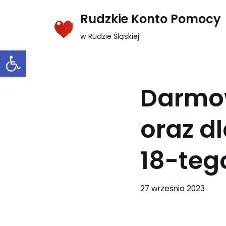
Rudzkie Konto Pomocy
Przejdź
w Rudzie Śląskiej
do
Otwórz pasek narzędzi
treści
Darmow
oraz dl
18-teg
27 września 2023