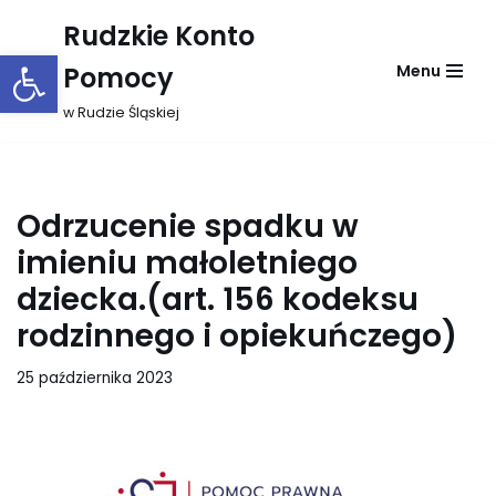
Rudzkie Konto
Otwórz pasek narzędzi
Przejdź
Pomocy
Menu
do
treści
w Rudzie Śląskiej
Odrzucenie spadku w
imieniu małoletniego
dziecka.(art. 156 kodeksu
rodzinnego i opiekuńczego)
25 października 2023