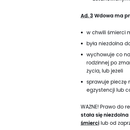
Ad. 3
Wdowa ma praw
w chwili śmierci 
była niezdolna d
wychowuje co naj
rodzinnej po zma
życia, lub jeżeli
sprawuje pieczę 
egzystencji lub 
WAŻNE! Prawo do re
stała się niezdolna
śmierci
lub od zapr