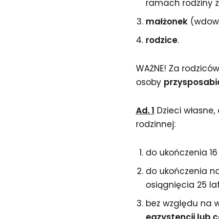
ramach rodziny z
małżonek
(wdowa
rodzice
.
WAŻNE! Za rodziców
osoby
przysposabi
Ad. 1
Dzieci własne,
rodzinnej:
do ukończenia 16 
do ukończenia nauk
osiągnięcia 25 lat
bez względu na w
egzystencji lub 