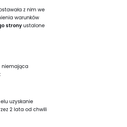
zostawała z nim we
łnienia warunków
go strony
ustalone
i niemająca
:
elu uzyskanie
zez 2 lata od chwili