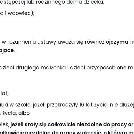
astępczej lub rodzinnego domu dziecka;
 i wdowiec);
 w rozumieniu ustawy uważa się również
ojczyma
i
ające
.
 dzieci drugiego małżonka i dzieci przysposobione 
lat;
i w szkole, jeżeli przekroczyły 16 lat życia, nie dłuże
 życia, albo
iek,
jeżeli stały się całkowicie niezdolne do pracy 
całkowicie niezdolne do pracy w okresie, o którym 