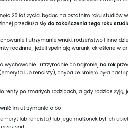
gnęło 25 lat życia, będąc na ostatnim roku studiów w 
innej przedłuża się
do zakończenia tego roku studi
chowanie i utrzymanie wnuki, rodzeństwo i inne dzi
y rodzinnej, jeżeli spełniają warunki określone w ar
 na wychowanie i utrzymanie co najmniej
na rok
prze
emeryta lub rencisty), chyba że śmierć była nast
 renty po zmarłych rodzicach, a gdy rodzice żyją, je
wnić im utrzymania albo
emeryt lub rencista) lub jego małżonek był ich op
przez sąd.