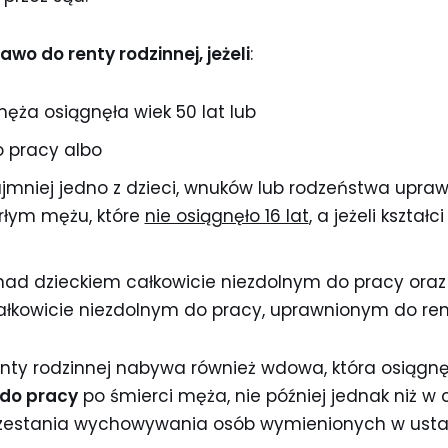
o do renty rodzinnej, jeżeli
:
męża osiągnęła wiek 50 lat lub
o pracy albo
mniej jedno z dzieci, wnuków lub rodzeństwa upraw
rłym mężu, które
nie osiągnęło 16 lat
, a jeżeli kształc
nad dzieckiem całkowicie niezdolnym do pracy oraz
całkowicie niezdolnym do pracy, uprawnionym do rent
nty rodzinnej nabywa również wdowa, która osiągnęł
 do pracy
po śmierci męża, nie później jednak niż w
zestania wychowywania osób wymienionych w usta