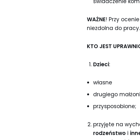
świadczenie kom
WAŻNE
! Przy oceni
niezdolna do pracy.
KTO JEST UPRAWNIO
Dzieci
:
własne
drugiego małżon
przysposobione;
przyjęte na wych
rodzeństwo
i
inn