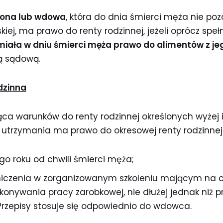
iona lub wdowa
, która do dnia śmierci męża nie po
iej, ma prawo do renty rodzinnej, jeżeli oprócz spe
miała w dniu śmierci męża prawo do alimentów z je
ą sądową.
dzinna
ca warunków do renty rodzinnej określonych wyżej 
 utrzymania ma prawo do okresowej renty rodzinnej
go roku od chwili śmierci męża;
niczenia w zorganizowanym szkoleniu mającym na c
ykonywania pracy zarobkowej, nie dłużej jednak niż pr
 Przepisy stosuje się odpowiednio do wdowca.