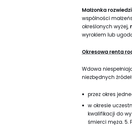
Małżonka rozwiedz
wspólności małżeńsk
określonych wyżej,
wyrokiem lub ugod
Okresowa renta ro
Wdowa niespełniają
niezbędnych źródeł
przez okres jedne
w okresie uczest
kwalifikacji do w
śmierci męża. 5.