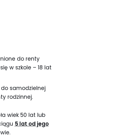
nione do renty
i się w szkole – 18 lat
 do samodzielnej
y rodzinnej.
a wiek 50 lat lub
 ciągu
5 lat od jego
wie.