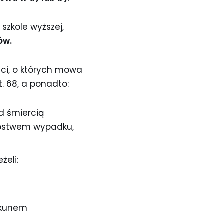
szkole wyższej,
ów.
eci, o których mowa
t. 68, a ponadto:
d śmiercią
ępstwem wypadku,
żeli:
iekunem