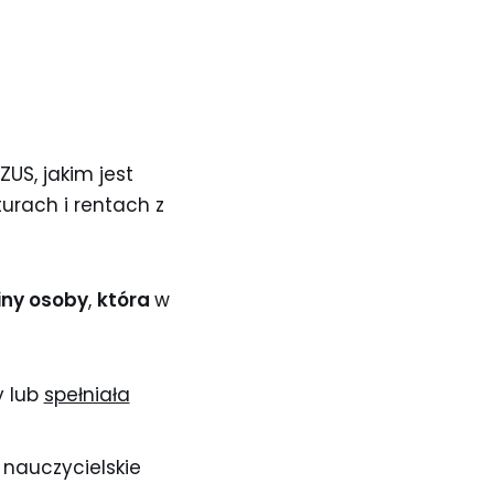
US, jakim jest
turach i rentach z
iny osoby
,
która
w
y lub
spełniała
 nauczycielskie