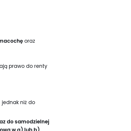
macochę
oraz
mają prawo do renty
j jednak niż do
oraz do samodzielnej
mowa w a) lub b)
.