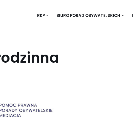
RKP
BIURO PORAD OBYWATELSKICH
rodzinna