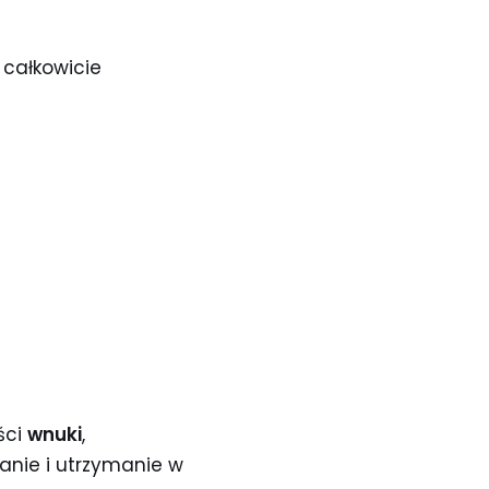
 całkowicie
ści
wnuki
,
anie i utrzymanie w