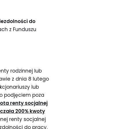
niezdolności do
ach z Funduszu
nty rodzinnej lub
wie z dnia 8 lutego
kcjonariuszy lub
lbo podjęciem poza
ota renty socjalnej
aczała 200% kwoty
ej renty socjalnej
ezdolności do pracy.