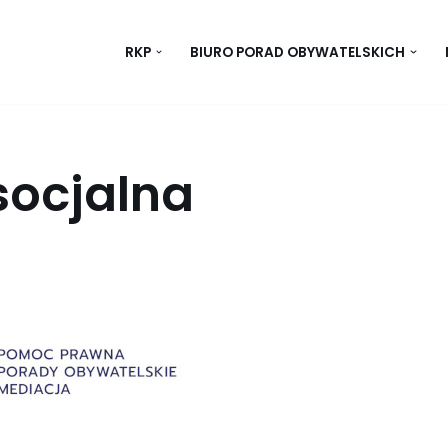
RKP
BIURO PORAD OBYWATELSKICH
socjalna