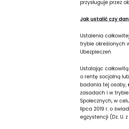
przysługuje przez o
Jak ustalić czy da
Ustalenia całkowite
trybie określonych 
Ubezpieczeń
Ustalając całkowitą
o rentę socjalną lu
badania tej osoby,
zasadach i w trybi
Społecznych, w celu
lipca 2019 r. o świ
egzystencji (Dz. U. z 