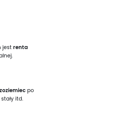
 jest
renta
lnej.
zoziemiec
po
tały itd.