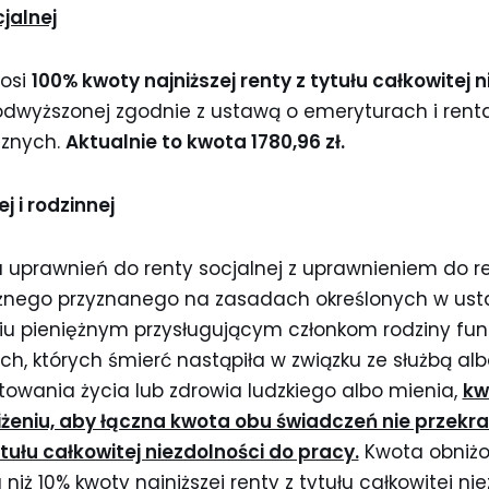
jalnej
nosi
100% kwoty najniższej renty z tytułu całkowitej 
odwyższonej zgodnie z ustawą o emeryturach i rent
cznych.
Aktualnie to kwota 1780,96 zł.
j i rodzinnej
 uprawnień do renty socjalnej z uprawnieniem do re
żnego przyznanego na zasadach określonych w usta
iu pieniężnym przysługującym członkom rodziny fun
ch, których śmierć nastąpiła w związku ze służbą a
towania życia lub zdrowia ludzkiego albo mienia,
kw
żeniu, aby łączna kwota obu świadczeń nie przekr
ytułu całkowitej niezdolności do pracy.
Kwota obniżon
niż 10% kwoty najniższej renty z tytułu całkowitej ni