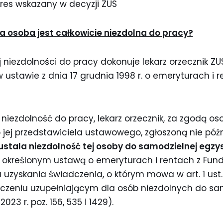
kres wskazany w decyzji ZUS
na osoba jest całkowicie niezdolna do pracy?
j niezdolności do pracy dokonuje lekarz orzecznik ZU
w ustawie z dnia 17 grudnia 1998 r. o emeryturach i 
 niezdolność do pracy, lekarz orzecznik, za zgodą os
b jej przedstawiciela ustawowego, zgłoszoną nie późni
ustala niezdolność tej osoby do samodzielnej egzys
e określonym ustawą o emeryturach i rentach z Fun
 uzyskania świadczenia, o którym mowa w art. 1 ust. 
adczeniu uzupełniającym dla osób niezdolnych do sa
2023 r. poz. 156, 535 i 1429).