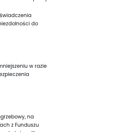
b świadczenia
niezdolności do
niejszeniu w razie
ezpieczenia
pogrzebowy, na
tach z Funduszu