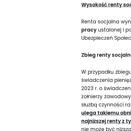
Wysokość renty soc
Renta socjalna wy
pracy
ustalonej i p
Ubezpieczeń Społe
Zbieg renty socjalne
W przypadku zbiegu
świadczenia pienię
2023 r. o świadczen
żołnierzy zawodowy
służbą czynności ra
ulega takiemu obni
najniższej renty z t
nie może być niższa 