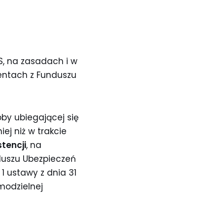
S, na zasadach i w
rentach z Funduszu
oby ubiegającej się
ej niż w trakcie
tencji
, na
duszu Ubezpieczeń
1 ustawy z dnia 31
modzielnej