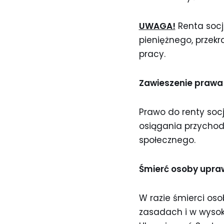
UWAGA!
Renta socja
pieniężnego, przekr
pracy.
Zawieszenie prawa 
Prawo do renty socj
osiągania przychodu
społecznego.
Śmierć osoby upraw
W razie śmierci oso
zasadach i w wysok