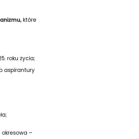
ganizmu,
które
5. roku życia;
ub aspirantury
ła;
t okresowa –