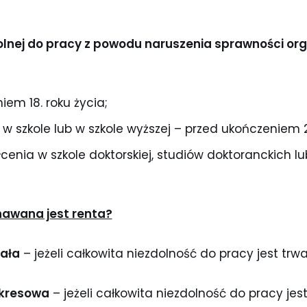
olnej do pracy z powodu naruszenia sprawności or
em 18. roku życia;
 w szkole lub w szkole wyższej – przed ukończeniem 2
łcenia w szkole doktorskiej, studiów doktoranckich l
znawana jest renta?
tała
– jeżeli całkowita niezdolność do pracy jest trwa
okresowa
– jeżeli całkowita niezdolność do pracy jes