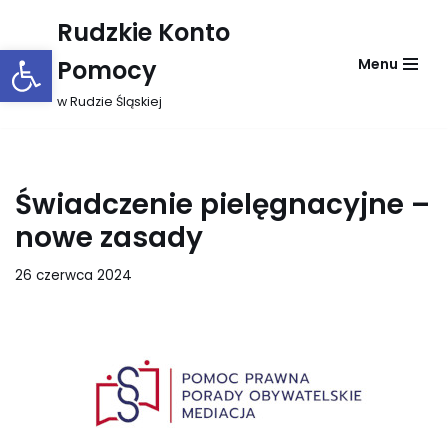
Rudzkie Konto
Otwórz pasek narzędzi
Przejdź
Pomocy
Menu
do
treści
w Rudzie Śląskiej
Świadczenie pielęgnacyjne –
nowe zasady
26 czerwca 2024