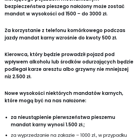
bezpieczeństwa pieszego nałożony może zostać
mandat w wysokości
od 1500 – do 3000 zł.
Za korzystanie z telefonu komórkowego podczas
jazdy mandat karny wzrośnie do kwoty 500 zł.
Kierowca, który
będzie
prowadził pojazd pod
wpływem alkoholu lub środków odurzających będzie
podlegał ka
rz
e aresztu albo grzywny nie mniejszej
niż 2.500 zł.
Nowe wysokości niektórych mandatów karnych,
które mogą być na nas nałożone:
z
a nieustąpienie pier
w
szeństwa pieszemu
mandat karny w
ynosi
1.500 zł.;
za wyprzedzanie na zakazie – 1000 zł., w przypadku