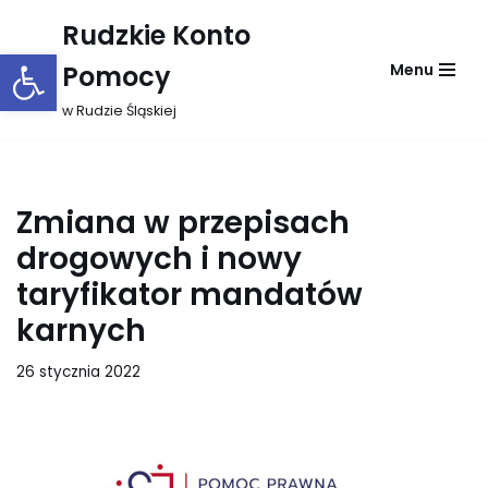
Rudzkie Konto
Otwórz pasek narzędzi
Przejdź
Pomocy
Menu
do
treści
w Rudzie Śląskiej
Zmiana w przepisach
drogowych i nowy
taryfikator mandatów
karnych
26 stycznia 2022